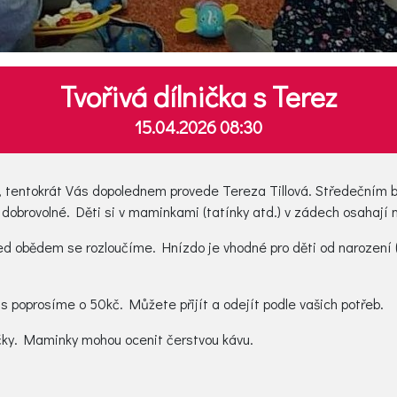
Tvořivá dílnička s Terez
15.04.2026 08:30
tentokrát Vás dopolednem provede Tereza Tillová. Středečním 
obrovolné. Děti si v maminkami (tatínky atd.) v zádech osahají no
 obědem se rozloučíme. Hnízdo je vhodné pro děti od narození (
s poprosíme o 50kč. Můžete přijít a odejít podle vašich potřeb.
čky. Maminky mohou ocenit čerstvou kávu.