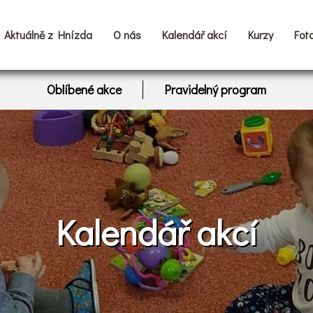
Aktuálně z Hnízda
O nás
Kalendář akcí
Kurzy
Fot
Oblíbené akce
Pravidelný program
Kalendář akcí